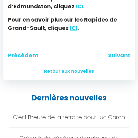
d’Edmundston, cliquez
ICI
.
Pour en savoir plus sur les Rapides de
Grand-Sault, cliquez
ICI
.
Navigation
Navigation
Précédent
Suivant
de
de
Retour aux nouvelles
l'article
l'article
Dernières nouvelles
C’est l’heure de la retraite pour Luc Caron